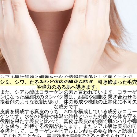
シアル酸は細胞と細胞をつなぐ情報伝達係として働くことで、
シミ、シワ、たるみなど体内の酸化を防ぎ、引き締まった毛穴
や弾力のある肌へ導きます。
また、シアル酸はコラーゲンの素と言われています。コラーゲ
ンになった繊維状のタンパク質は、組織や細胞を繋ぎ合わせる
接着剤のような役割があり、体の形成や機能の正常化に不可欠
な成分です。
皮膚を構成する真皮のうち、70%を構成している成分がコラー
ゲンです。水分の保持や体温の維持といった外側から体を守る
役割を果たす表皮と比べて、真皮は表皮の内側で肌のハリや弾
力を保ち、維持する役割があります。またシアル酸は美肌の司
令塔として、コラーゲンやヒアルロン酸を必要な所へと誘導し
てくれることから、美肌効果が期待できると考えられていま