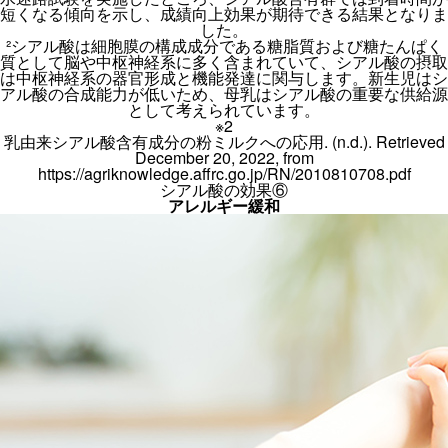
短くなる傾向を示し、成績向上効果が期待できる結果となりま
した。
²シアル酸は細胞膜の構成成分である糖脂質および糖たんぱく
質として脳や中枢神経系に多く含まれていて、シアル酸の摂取
は中枢神経系の器官形成と機能発達に関与します。新生児はシ
アル酸の合成能力が低いため、母乳はシアル酸の重要な供給源
として考えられています。
※2
乳由来シアル酸含有成分の粉ミルクへの応用. (n.d.). Retrieved
December 20, 2022, from
https://agriknowledge.affrc.go.jp/RN/2010810708.pdf
シアル酸の効果⑥
アレルギー緩和