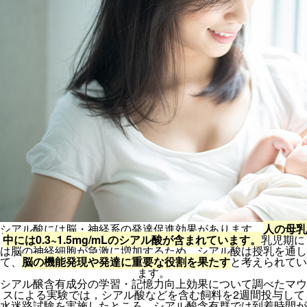
シアル酸には脳・神経系の発達促進効果があります。
人の母乳
中には0.3~1.5mg/mLのシアル酸が含まれています。
乳児期に
は脳の神経細胞が急激に増加するため、シアル酸は授乳を通し
て、
脳の機能発現や発達に重要な役割を果たす
と考えられてい
ます。
シアル醸含有成分の学習・記憶力向上効果について調べたマウ
スによる実験では，シアル酸などを含む飼料を2週間投与して
水迷路試験を実施したところ、シアル酸含有群では到着時間が