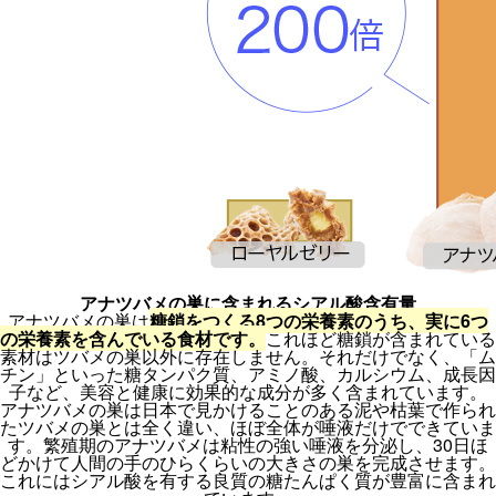
アナツバメの巣に含まれるシアル酸含有量
アナツバメの巣は
糖鎖をつくる8つの栄養素のうち、実に6つ
の栄養素を含んでいる食材です。
これほど糖鎖が含まれている
素材はツバメの巣以外に存在しません。それだけでなく、「ム
チン」といった糖タンパク質、アミノ酸、カルシウム、成長因
子など、美容と健康に効果的な成分が多く含まれています。
アナツバメの巣は日本で見かけることのある泥や枯葉で作られ
たツバメの巣とは全く違い、ほぼ全体が唾液だけでできていま
す。繁殖期のアナツバメは粘性の強い唾液を分泌し、30日ほ
どかけて人間の手のひらくらいの大きさの巣を完成させます。
これにはシアル酸を有する良質の糖たんぱく質が豊富に含まれ