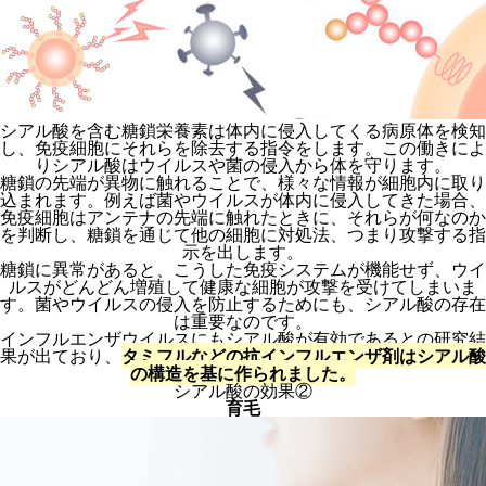
シアル酸を含む糖鎖栄養素は体内に侵入してくる病原体を検知
し、免疫細胞にそれらを除去する指令をします。この働きによ
りシアル酸はウイルスや菌の侵入から体を守ります。
糖鎖の先端が異物に触れることで、様々な情報が細胞内に取り
込まれます。例えば菌やウイルスが体内に侵入してきた場合、
免疫細胞はアンテナの先端に触れたときに、それらが何なのか
を判断し、糖鎖を通じて他の細胞に対処法、つまり攻撃する指
示を出します。
糖鎖に異常があると、こうした免疫システムが機能せず、ウイ
ルスがどんどん増殖して健康な細胞が攻撃を受けてしまいま
す。菌やウイルスの侵入を防止するためにも、シアル酸の存在
は重要なのです。
インフルエンザウイルスにもシアル酸が有効であるとの研究結
果が出ており、
タミフルなどの抗インフルエンザ剤はシアル酸
の構造を基に作られました。
シアル酸の効果②
育毛