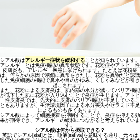
シアル酸は
アレルギー症状を緩和する
ことが知られています。
アレルギーとは免疫機能の異常状態です。花粉症やアトピー性
皮膚炎も、アレルギー疾患に挙げられます。たとえば花粉症
は、何らかの原因で糖鎖に異常をきたし、花粉を異物だと認識
した免疫細胞の機能で鼻水や目のかゆみ、くしゃみなどが引き
起こされます。
また、花粉による皮膚炎は、肌内部の水分が減ってバリア機能
が低下した肌に花粉が入り込むことで炎症が生じます。アトピ
ー性皮膚炎では、先天的に皮膚のバリア機能が不足しているこ
ともありますが、生活環境因子による水分喪失やセラミド不足
によるものも多くあります。
シアル酸によって細胞接着を抑制することで、炎症を抑える効
果が期待でき、アレルギーの緩和につながると考えられていま
す。
シアル酸は何から摂取できる？
英語でシアル[sial]とは、唾液[saliva]を意味する通り、元々は
唾液中の免疫成分のひとつとして発見されました。シアル酸は