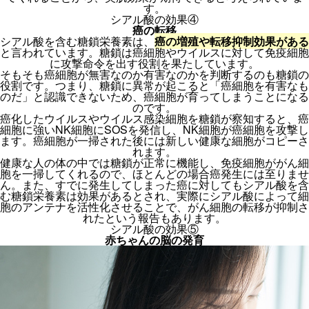
す。
シアル酸の効果④
癌の転移
シアル酸を含む糖鎖栄養素は、
癌の増殖や転移抑制効果がある
と言われています。糖鎖は癌細胞やウイルスに対して免疫細胞
に攻撃命令を出す役割を果たしています。
そもそも癌細胞が無害なのか有害なのかを判断するのも糖鎖の
役割です。つまり、糖鎖に異常が起こると「癌細胞を有害なも
のだ」と認識できないため、癌細胞が育ってしまうことになる
のです。
癌化したウイルスやウイルス感染細胞を糖鎖が察知すると、癌
細胞に強いNK細胞にSOSを発信し、NK細胞が癌細胞を攻撃し
ます。癌細胞が一掃された後には新しい健康な細胞がコピーさ
れます。
健康な人の体の中では糖鎖が正常に機能し、免疫細胞ががん細
胞を一掃してくれるので、ほとんどの場合癌発生には至りませ
ん。また、すでに発生してしまった癌に対してもシアル酸を含
む糖鎖栄養素は効果があるとされ、実際にシアル酸によって細
胞のアンテナを活性化させることで、がん細胞の転移が抑制さ
れたという報告もあります。
シアル酸の効果⑤
赤ちゃんの脳の発育