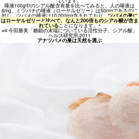
ています。
唾液100g中のシアル酸含有量を比べてみると、人の唾液は
6mg、ミツバチの唾液（ローヤルゼリー）は50mgであるのに
対し、ツバメの唾液は10,000mg含まれており、
ツバメの巣に
はローヤルゼリーと比べて、なんと200倍ものシアル酸が含ま
れている
ことになります。⁴
※4 今田勝美「糖鎖の末端についている活性分子、シアル酸」
ヘルス研究所,2011
アナツバメの巣は天然を選ぶ