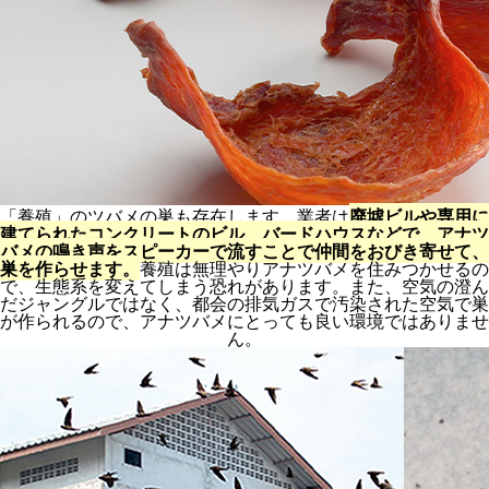
「養殖」のツバメの巣も存在します。業者は
廃墟ビルや専用に
建てられたコンクリートのビル、バードハウスなどで、アナツ
バメの鳴き声をスピーカーで流すことで仲間をおびき寄せて、
巣を作らせます。
養殖は無理やりアナツバメを住みつかせるの
で、生態系を変えてしまう恐れがあります。また、空気の澄ん
だジャングルではなく、都会の排気ガスで汚染された空気で巣
が作られるので、アナツバメにとっても良い環境ではありませ
ん。