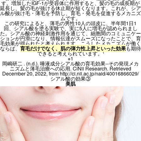
す。増加したIGF-1が受容体に作用すると、髪の毛の成長期が
延長し、髪の毛が抜ける休止期が短くなります。これが、シア
ル酸が抜け毛・薄毛を予防し、育毛・発毛を促進するメカニズ
ムです。
この研究によると、薄毛の男性10人の頭皮に、半年間1日1
回、シアル酸を塗る実験で、実に5人に増毛が認められまし
た。シアル酸の神経刺激作用を通じて、細胞間のコミュニケー
ションが円滑になり、情報伝達がスムーズになったことで、育
毛効果が得られたと考えられます。こうしたメカニズムが働く
ならば、
育毛だけでなく、肌の弾力性上昇といった効果
も期待
できると考えられています。¹
※1
岡嶋研二 . (n.d.). 唾液成分シアル酸の育毛効果--その発現メカ
ニズムと薄毛治療への応用. CiNii Research. Retrieved
December 20, 2022, from http://ci.nii.ac.jp/naid/40016866029/
シアル酸の効果③
美肌