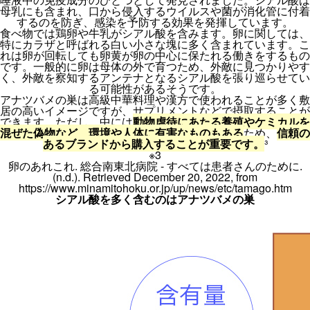
母乳にも含まれ、口から侵入するウイルスや菌が消化管に付着
するのを防ぎ、感染を予防する効果を発揮しています。
食べ物では鶏卵や牛乳がシアル酸を含みます。卵に関しては、
特にカラザと呼ばれる白い小さな塊に多く含まれています。こ
れは卵が回転しても卵黄が卵の中心に保たれる働きをするもの
です。一般的に卵は母体の外で育つため、外敵に見つかりやす
く、外敵を察知するアンテナとなるシアル酸を張り巡らせてい
る可能性があるそうです。
アナツバメの巣は高級中華料理や漢方で使われることが多く敷
居の高いイメージですが、サプリメントなどで摂取することが
できます。ただし、中には
動物虐待にあたる養殖やケミカルを
混ぜた偽物など、環境や人体に有害なものもある
ため、
信頼の
あるブランドから購入することが重要です。
³
※3
卵のあれこれ. 総合南東北病院 - すべては患者さんのために.
(n.d.). Retrieved December 20, 2022, from
https://www.minamitohoku.or.jp/up/news/etc/tamago.htm
シアル酸を多く含むのはアナツバメの巣