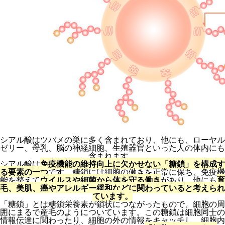
シアル酸はツバメの巣に多く含まれており、他にも、ローヤル
ゼリー、母乳、脳の神経細胞、生殖器官といった人の体内にも
含まれます。
シアル酸は
免疫機能の維持向上に欠かせない「糖鎖」を構成す
る要素の一つ
です。糖鎖には細胞の働きを正常に保ち、免疫機
能を整えて
ウイルスや細菌から体を守る働き
があり、他にも
育
毛、美肌、癌やアレルギー緩和などに関わっていると考えられ
ています。
「糖鎖」とは糖鎖栄養素が鎖状につながったもので、細胞の周
囲にまるで産毛のようについています。この糖鎖は細胞同士の
情報伝達に関わったり、細胞の外の情報をキャッチし、細胞内