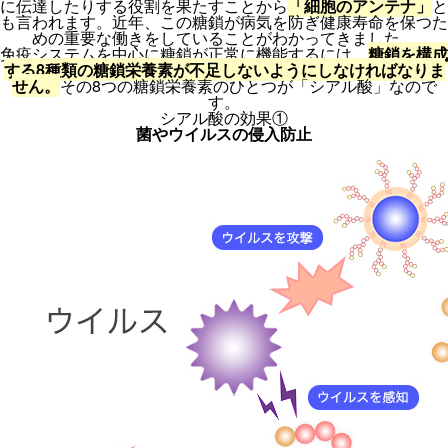
に伝達したりする役割を果たすことから
「細胞のアンテナ」
と
も言われます。近年、この糖鎖が病気を防ぎ健康寿命を保つた
めの重要な働きをしていることがわかってきました。
免疫システムを中心に糖鎖が正常に機能するには、
糖鎖を構成
する8種類の糖鎖栄養素が不足しないようにしなければなりま
せん。
その8つの糖鎖栄養素のひとつが「シアル酸」なので
す。
シアル酸の効果①
菌やウイルスの侵入防止