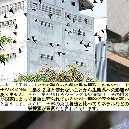
一方、「天然」は
ヒナが巣立った後の巣を採取したもの
で、
ア
ナツバメは同じ巣を２度と使わないことから生態系への影響が
ありません。
また、巣が獲れるジャングルや洞窟は、その環境
が
国家によって厳重に守られているのが一般的で安全性が高い
と言えます。さらに、天然の巣は
養殖と比べてミネラルなどの
栄養素が豊富
だと言われています。