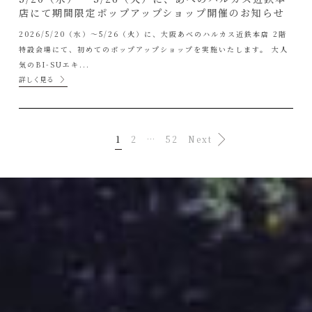
店にて期間限定ポップアップショップ開催のお知らせ
2026/5/20（水）〜5/26（火）に、大阪あべのハルカス近鉄本店 2階
特設会場にて、初めてのポップアップショップを実施いたします。 大人
気のBI-SUエキ...
詳しく見る
1
2
…
52
Next