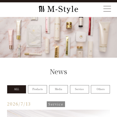
News
ALL
Products
Media
Service
Others
2026/7/13
Service