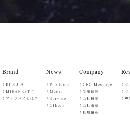
Brand
News
Company
Re
BI-SU
Products
CEO Message
ツ
MIRANEST
Media
生産体制
ツ
アナツバメとは？
Service
会社概要
専
Others
会社沿革
採用情報