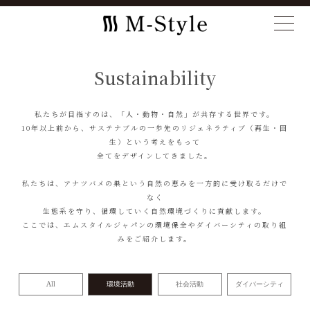
Sustainability
私たちが目指すのは、「人・動物・自然」が共存する世界です。
10年以上前から、サステナブルの一歩先のリジェネラティブ（再生・回
生）という考えをもって
全てをデザインしてきました。
私たちは、アナツバメの巣という自然の恵みを一方的に受け取るだけで
なく
生態系を守り、循環していく自然環境づくりに貢献します。
ここでは、エムスタイルジャパンの環境保全やダイバーシティの取り組
みをご紹介します。
All
環境活動
社会活動
ダイバーシティ