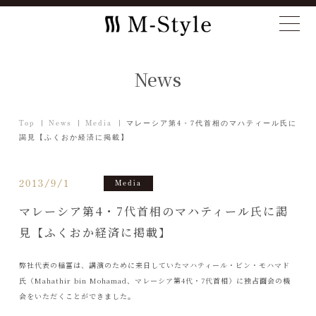
News
Top
News
Media
マレーシア第4・7代首相のマハティール氏に
謁見【ふくおか経済に掲載】
2013/9/1
Media
マレーシア第4・7代首相のマハティール氏に謁
見【ふくおか経済に掲載】
弊社代表の稲冨は、講演のために来日していたマハティール・ビン・モハマド
氏（Mahathir bin Mohamad、マレーシア第4代・7代首相）に独占面会の機
会をいただくことができました。