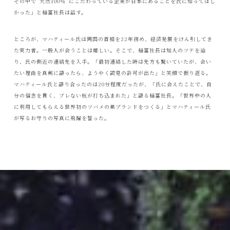
その中で“天然100％”にこだわっている企業が日本にあることを氏に知ってほし
かった」と稲冨社長は話す。
ところが、マハティール氏は同国の首相を22年務め、経済発展をけん引してき
た実力者。一般人が会うことは難しい。そこで、稲冨社長は知人のツテを辿
り、氏の側近の連絡先を入手。「最初連絡した時は先方も驚いていたが、会い
たい理由を真剣に語ったら、ようやく謁見の許可が出た」と笑顔で振り返る。
マハティール氏と語り合ったのは20分程度だったが、「氏に会えたことで、自
分の信念を貫く、ブレない杭が打ち込まれた」と語る稲冨社長。「世界中の人
に利用してもらえる世界初のツバメの巣ブランドをつくる」とマハティール氏
が写るお守りの写真に飛躍を誓った。