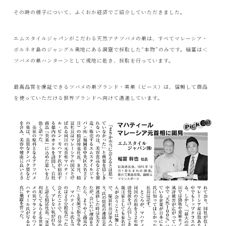
その時の様子について、ふくおか経済でご紹介していただきました。
エムスタイルジャパンがこだわる天然アナツバメの巣は、すべてマレーシア・
ボルネオ島のジャングル奥地にある洞窟で採取した“本物”のみです。稲冨は＜
ツバメの巣ハンター＞として現地に赴き、採取を行っています。
最高品質を保証できるツバメの巣ブランド・美巣（ビース）は、信頼して商品
を使っていただける世界ブランドへ向けて邁進しています。