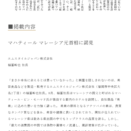
■掲載内容
マハティール マレーシア元首相に謁見
エムスタイルジャパン株式会社
稲冨幹也 社長
「まさか本当に会えるとは思っていなかった」と興奮を隠しきれないのは、美
容食品などを製造・販売するエムスタイルジャパン株式会社（福岡市中央区大
名2丁目）の稲冨幹也社長。8月、稲冨社長はマレーシアの国父と呼ばれるマハ
ティール・ビン・モハマド氏が宿泊する都内のホテルを訪問し、自社商品「美
巣」に込めた思いを力強く語った。 美巣の原料となるアナツバメの巣は、良質
なタンパク質などを含み、美容や健康に良いとされており、同社が仕入れてい
るマレーシア産は数ある産出国の中でもトップクラスの品質を誇る。しかし、
「最大の消費国の中国では偽物や養殖モノ流通し、風評被害が広がっている。