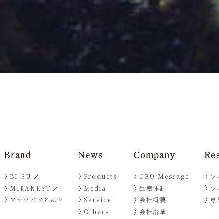
Brand
News
Company
Re
BI-SU
Products
CEO Message
ツ
MIRANEST
Media
生産体制
ツ
アナツバメとは？
Service
会社概要
専
Others
会社沿革