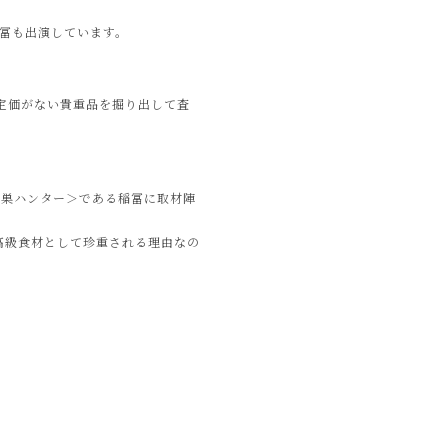
社稲冨も出演しています。
、定価がない貴重品を掘り出して査
の巣ハンター＞である稲冨に取材陣
高級食材として珍重される理由なの