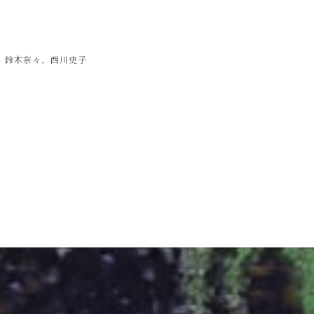
、鈴木奈々、西川史子
）