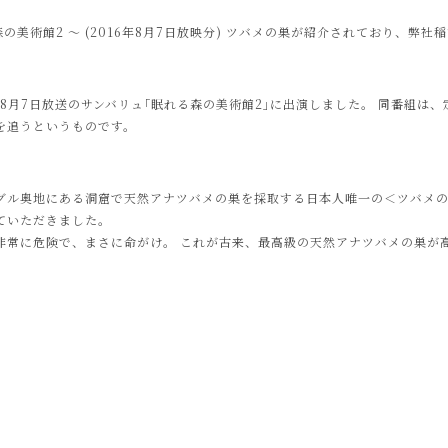
森の美術館2 〜 (2016年8月7日放映分) ツバメの巣が紹介されており、弊
年8月7日放送のサンバリュ｢眠れる森の美術館2｣に出演しました。 同番組は
を追うというものです。
グル奥地にある洞窟で天然アナツバメの巣を採取する日本人唯一の＜ツバメ
ていただきました。
非常に危険で、まさに命がけ。 これが古来、最高級の天然アナツバメの巣が