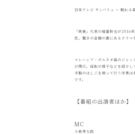
日本テレビ サンバリュ 〜 眠れる
「美巣」代表の稲冨幹也が2016
定。驚きの金額の裏にあるドラマ
マレーシア・ボルネオ島のジャン
が同行。採取の様子などを紹介し
手製のはしごを使って行う作業は
です。
【番組の出演者ほか】
MC
小泉孝太郎