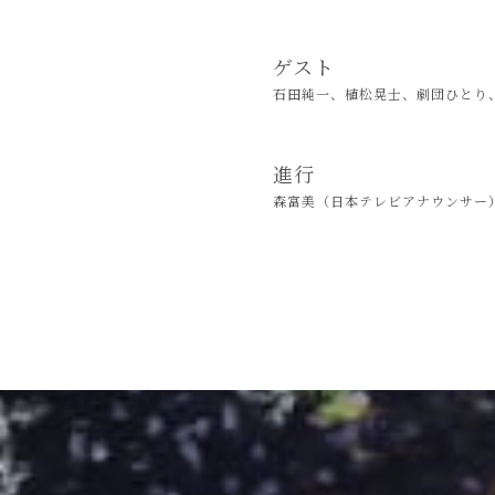
ゲスト
石田純一、植松晃士、劇団ひとり
進行
森富美（日本テレビアナウンサー