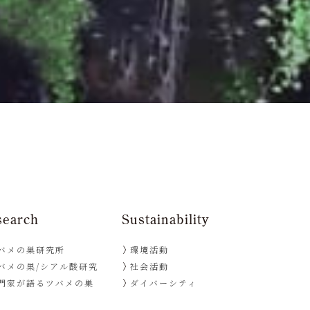
search
Sustainability
バメの巣研究所
環境活動
バメの巣/シアル酸研究
社会活動
門家が語るツバメの巣
ダイバーシティ