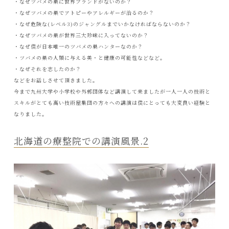
・なぜツバメの巣に世界ブランドがないのか？
・なぜツバメの巣でアトピーやアレルギーが治るのか？
・なぜ危険な(レベル3)のジャングルまでいかなければならないのか？
・なぜツバメの巣が世界三大珍味に入ってないのか？
・なぜ僕が日本唯一のツバメの巣ハンターなのか？
・ツバメの巣の人類に与える美・と健康の可能性などなど。
・なぜそれを志したのか？
などをお話しさせて頂きました。
今まで九州大学や小学校や外郭団体など講演して来ましたが一人一人の技術と
スキルがとても高い技術屋集団の方々への講演は僕にとっても大変良い経験と
なりました。
北海道の療整院での講演風景.2