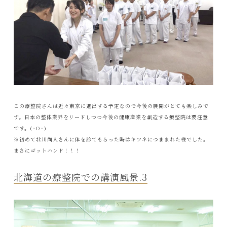
この療整院さんは近々東京に進出する予定なので今後の展開がとても楽しみで
す。日本の整体業界をリードしつつ今後の健康産業を創造する療整院は要注意
です。(^O^)
※初めて北川尚人さんに体を診てもらった時はキツネにつままれた様でした。
まさにゴットハンド！！！
北海道の療整院での講演風景.3