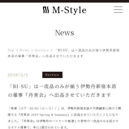
News
Top
News
Service
「BI-SU」は一流品のみが揃う伊勢丹新宿
本店の催事『丹青会』へ出品させていただきます
2019/2/1
Service
「BI-SU」は一流品のみが揃う伊勢丹新宿本店
の催事『丹青会』へ出品させていただきます
「美巣（以下：BI-SU（ビース））」は、伊勢丹新宿本店が外商顧客に向けて開
催する『丹青会 2019 Spring & Summer』に出品させていただくことになり
ました。『丹青会』は伊勢丹のバイヤーが厳選した世界の一流品のみを紹介す
るホテル催事で、年に2回行われています。