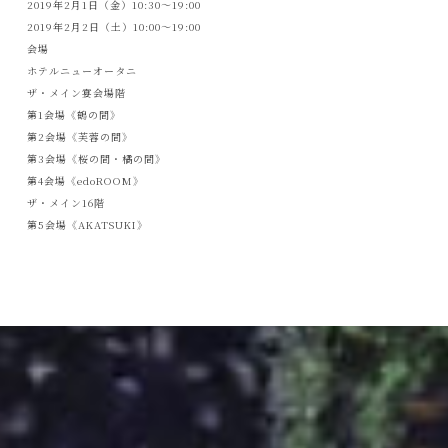
2019年2月1日（金）10:30〜19:00
2019年2月2日（土）10:00〜19:00
会場
ホテルニューオータニ
ザ・メイン宴会場階
第1会場《鶴の間》
第2会場《芙蓉の間》
第3会場《桜の間・橘の間》
第4会場《edoROOM》
ザ・メイン16階
第5会場《AKATSUKI》