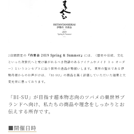
2日間限定の
『丹青会 2019 Spring & Summer』
には、《歴史や伝統、文化
といった次世代へと受け継がれるべき物語のあるアイテムやメイド トゥ オーダ
ー》というコンセプトに沿う世界の逸品が勢揃いします。 業界の盟主である伊
勢丹様からのお声がけは、「BI-SU」の商品を高く評価していただいた結果と大
変光栄に思っております。
「BI-SU」が目指す超本物志向のツバメの巣世界ブ
ランドへ向け、私たちの商品や理念をしっかりとお
伝えする所存です。
■開催日時