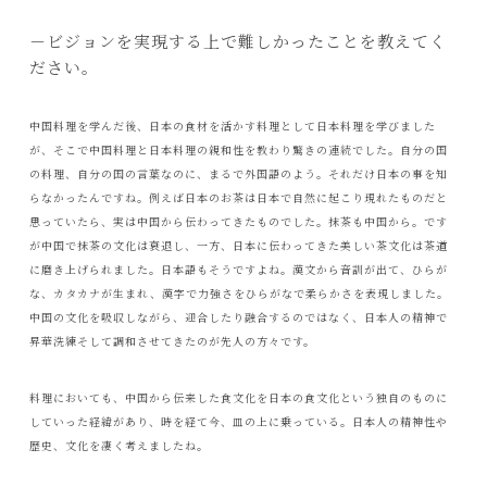
－ビジョンを実現する上で難しかったことを教えてく
ださい。
中国料理を学んだ後、日本の食材を活かす料理として日本料理を学びました
が、そこで中国料理と日本料理の親和性を教わり驚きの連続でした。自分の国
の料理、自分の国の言葉なのに、まるで外国語のよう。それだけ日本の事を知
らなかったんですね。例えば日本のお茶は日本で自然に起こり現れたものだと
思っていたら、実は中国から伝わってきたものでした。抹茶も中国から。です
が中国で抹茶の文化は衰退し、一方、日本に伝わってきた美しい茶文化は茶道
に磨き上げられました。日本語もそうですよね。漢文から音訓が出て、ひらが
な、カタカナが生まれ、漢字で力強さをひらがなで柔らかさを表現しました。
中国の文化を吸収しながら、迎合したり融合するのではなく、日本人の精神で
昇華洗練そして調和させてきたのが先人の方々です。
料理においても、中国から伝来した食文化を日本の食文化という独自のものに
していった経緯があり、時を経て今、皿の上に乗っている。日本人の精神性や
歴史、文化を凄く考えましたね。