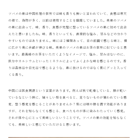
ツバメの巣は中国料理の世界では味も香りも無いと言われていて、食感は寒天
の様で、偽物が多く、以前は使用することを躊躇していました。美巣のツバメ
の巣に出会って、味、香り、食感が完璧に整っているツバメの巣に初めて出会
えたと思いましたね。味、香りといっても、直接的な塩み、甘みなどの分かり
やすいものではありません。味には２種類あって、舌の前面で感じる味と、横
に広がり奥に余韻が伸びる味。美巣のツバメの巣はお茶の世界に似ていると思
います。最高峰のお茶をいただくようなイメージで、塩み、甘みはないのに、
鉄分やカルシウムといったミネラルによってふくよかな味を感じるのです。香
りは森林浴や日光浴で感じるような、鼻に抜けるのではなく胃にグッと入って
くる香り。
中国には医食同源という言葉があります。例えば秋で乾燥している、肺が乾い
ているなという時に、瑞々しい梨を食べると、足りないものが補われている感
覚、整う感覚を感じることがありませんか？梨には喉や肺を潤す効能がありま
すが、それを知らなくても感じる、食べたものが体に染みわたっていく感覚。
それが体や心にとって美味しいということです。ツバメの巣の効能を知らなく
ても、美味しいと感じていただけると思います。