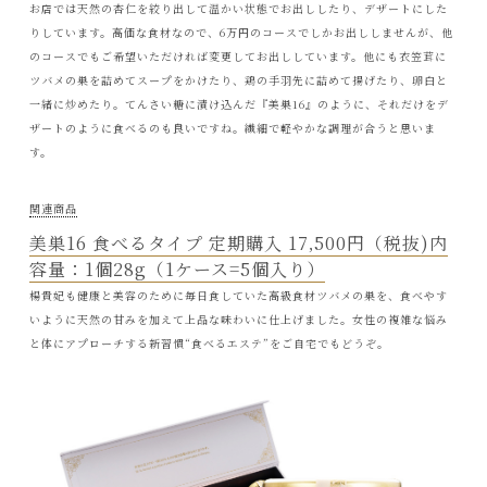
お店では天然の杏仁を絞り出して温かい状態でお出ししたり、デザートにした
りしています。高価な食材なので、6万円のコースでしかお出ししませんが、他
のコースでもご希望いただければ変更してお出ししています。他にも衣笠茸に
ツバメの巣を詰めてスープをかけたり、鶏の手羽先に詰めて揚げたり、卵白と
一緒に炒めたり。てんさい糖に漬け込んだ『美巣16』のように、それだけをデ
ザートのように食べるのも良いですね。繊細で軽やかな調理が合うと思いま
す。
関連商品
美巣16 食べるタイプ 定期購入 17‚500円（税抜)内
容量：1個28g（1ケース=5個入り）
楊貴妃も健康と美容のために毎日食していた高級食材ツバメの巣を、食べやす
いように天然の甘みを加えて上品な味わいに仕上げました。女性の複雑な悩み
と体にアプローチする新習慣“食べるエステ”をご自宅でもどうぞ。