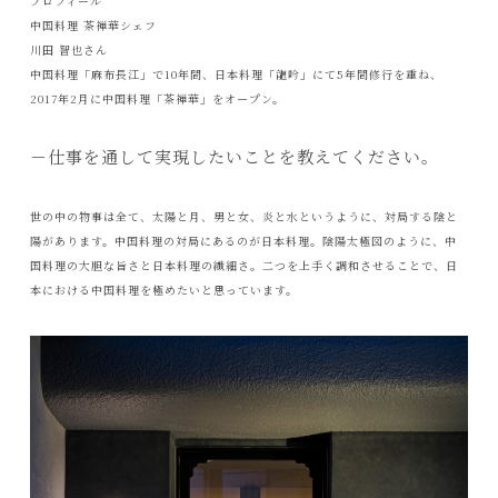
プロフィール
中国料理 茶禅華シェフ
川田 智也さん
中国料理「麻布長江」で10年間、日本料理「龍吟」にて5年間修行を重ね、
2017年2月に中国料理「茶禅華」をオープン。
－仕事を通して実現したいことを教えてください。
世の中の物事は全て、太陽と月、男と女、炎と水というように、対局する陰と
陽があります。中国料理の対局にあるのが日本料理。陰陽太極図のように、中
国料理の大胆な旨さと日本料理の繊細さ。二つを上手く調和させることで、日
本における中国料理を極めたいと思っています。