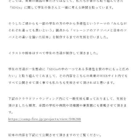
そこでは、美巣の商品の事だけではなくて、私たちが昔から取り組んできた
「SDGs」に関して学生の皆さんと一緒に考える時間を取っています。
そうしたご縁からも一部の学生の方の中から多様性というテーマの「みんなが
それぞれ違っても良いという」観点から「マレーシアのアナツバメと日本のツ
バメとの違いを描いた絵本」を制作するまでの支援を行いました。
イラストや脚本はすべて学生の方達が制作して頂きました。
学生の方達が一生懸命に「SDGsの中の一つである多様性を世の中にもっと広め
たい」と取り組んでくれまして、その内容をこちらの美巣のWEBサイト内でも
すべて公開させて頂く事でも私たちも支援させて頂ければと思います。
下記のクラウドファウンディング内にて一般支援も募っておりまして、支援を
頂けましたら順次、全国の学校や病院や幼稚園や保育園にも寄贈させて頂きま
す。
https://camp-fire.jp/projects/view/508288
絵本の内容を下記にて公開させて頂きますのでご覧ください。