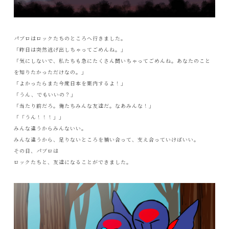
パブロはロックたちのところへ行きました。
「昨日は突然逃げ出しちゃってごめんね。」
「気にしないで、私たちも急にたくさん聞いちゃってごめんね。あなたのこと
を知りたかっただけなの。」
「よかったらまた今度日本を案内するよ！」
「うん、でもいいの？」
「当たり前だろ。俺たちみんな友達だ。なあみんな！」
「「うん！！！」」
みんな違うからみんないい。
みんな違うから、足りないところを補い合って、支え合っていけばいい。
その日、パブロは
ロックたちと、友達になることができました。