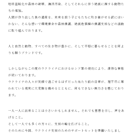
地球温暖化や森林の破壊、海洋汚染、そしてそれらに伴う絶滅に瀕する動物た
ちの増加。
人間が作り出した負の遺産を、未来を担う子どもたちに引き継がせる訳にはい
かない、そんな想いで環境保全や森林保護、絶滅危惧種の保護支援などの活動
に取り組んでおります。
人と自然と動物、すべての生き物が豊かに、そして平穏に暮らせることを何よ
りも願うブランドです。
しかしながらこの度のウクライナにおけるロシア軍の侵攻により、凄惨な事態
が続いております。
ウクライナの人々が笑顔で過ごせるはずだった当たり前の日常が、理不尽に奪
われている現実に大変胸を痛めるとともに、何もできない無力さを感じており
ます。
一人一人に出来ることは小さいかもしれません。それでも意思を示し、声をあ
げること。
そして一人でも多くの方々に、支援の輪を広げること。
そのために今回、ウクライナ支援のためのサポートセットを準備いたしまし