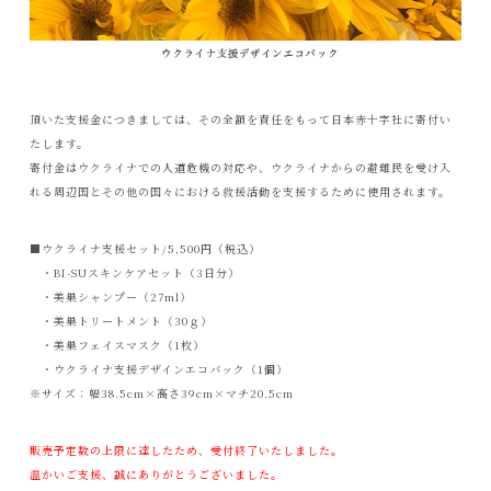
頂いた支援金につきましては、その全額を責任をもって日本赤十字社に寄付い
たします。
寄付金はウクライナでの人道危機の対応や、ウクライナからの避難民を受け入
れる周辺国とその他の国々における救援活動を支援するために使用されます。
■ウクライナ支援セット/5,500円（税込）
・BI-SUスキンケアセット（3日分）
・美巣シャンプー（27ml）
・美巣トリートメント（30ｇ）
・美巣フェイスマスク（1枚）
・ウクライナ支援デザインエコバック（1個）
※サイズ：幅38.5cm×高さ39cm×マチ20.5cm
販売予定数の上限に達したため、受付終了いたしました。
温かいご支援、誠にありがとうございました。