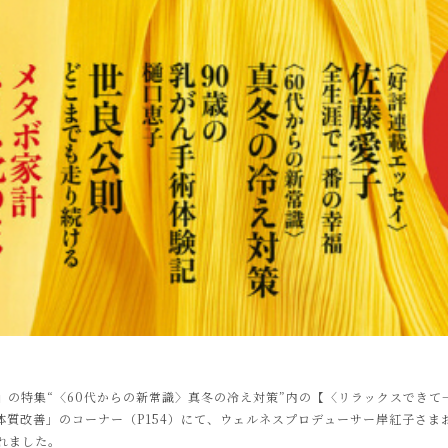
）』の特集“〈60代からの新常識〉真冬の冷え対策”内の【〈リラックスでき
質改善」のコーナー（P154）にて、ウェルネスプロデューサー岸紅子さまお
れました。