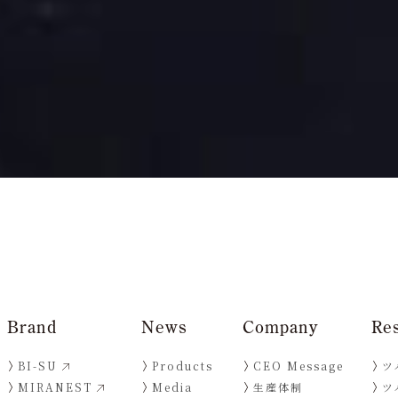
Brand
News
Company
Re
BI-SU
Products
CEO Message
ツ
MIRANEST
Media
生産体制
ツ