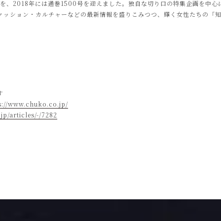
周年を、2018年には通巻1500号を迎えました。独自な切り口の特集企画を中
ァッション・カルチャーなどの最新情報を盛りこみつつ、輝く女性たちの「
す
s://www.chuko.co.jp/
jp/articles/-/7282