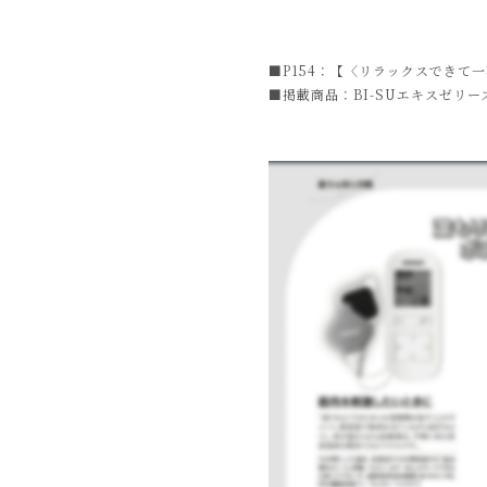
■P154：【〈リラックスでき
■掲載商品：BI-SUエキスゼリー