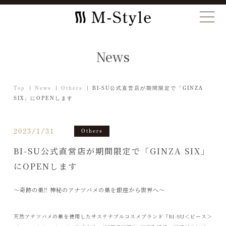
News
Top
News
Others
BI-SU公式直営店が期間限定で「GINZA
SIX」にOPENします
2023/1/31
Others
BI-SU公式直営店が期間限定で「GINZA SIX」
にOPENします
〜奇跡の巣‼︎ 神秘のアナツバメの巣を銀座から世界へ〜
天然アナツバメの巣を使用したサステナブルコスメブランド「BI-SU＜ビース＞