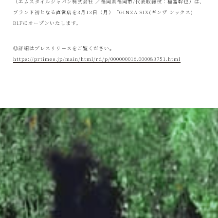
（エムスタイルジャパン株式会社 ／福岡県福岡市/代表取締役：稲冨幹也）は、
ブランド初となる直営店を3月13日（月）「GINZA SIX(ギンザ シックス)
B1Fにオープンいたします。
◎詳細はプレスリリースをご覧ください。
https://prtimes.jp/main/html/rd/p/000000016.000083751.html