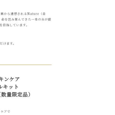
巣から連想されるNature（自
た。命を包み育んできた一本の糸が銀
を目指しています。
だけます。
スキンケア
ルキット
円（数量限定品）
のケアで