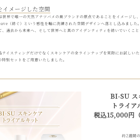
巣をイメージした空間
 SIXは世界で唯一の天然アナツバメの巣ブランドの原点であることをイメージし、
てWeave（紡ぐ）という感性を軸に洗練された空間デザインへ落とし込みまし
て、過去から未来へ、そして世界へと真のアイデンティティを紡いでいくこと
品テイスティングだけでなくスキンケアの全ラインナップを実際にお試しいた
の特別セットをご用意いたしました。
BI-SU 
トライア
税込15,000
約2週間