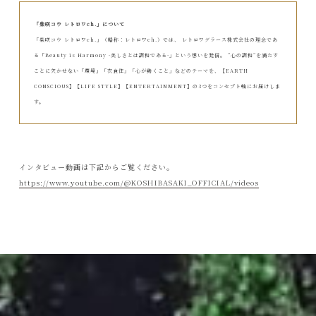
「柴咲コウ レトロワch.」について
「柴咲コウ レトロワch.」（略称：レトロワch.）では、 レトロワグラース株式会社の理念であ
る「Beauty is Harmony -美しさとは調和である-」という想いを発信。 ”心の調和”を満たす
ことに欠かせない「環境」「衣食住」「心が動くこと」などのテーマを、【EARTH
CONSCIOUS】【LIFE STYLE】【ENTERTAINMENT】の3つをコンセプト軸にお届けしま
す。
インタビュー動画は下記からご覧ください。
https://www.youtube.com/@KOSHIBASAKI_OFFICIAL/videos