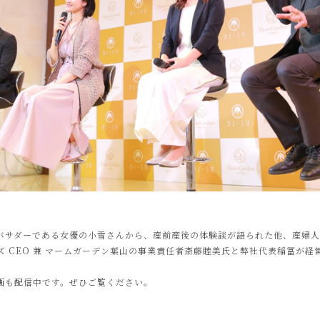
アンバサダーである女優の小雪さんから、産前産後の体験談が語られた他、産婦
 CEO 兼 マームガーデン葉山の事業責任者斎藤睦美氏と弊社代表稲冨が
画も配信中です。ぜひご覧ください。