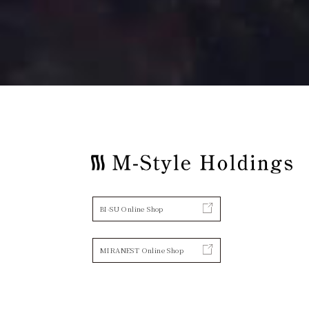
BI-SU Online Shop
MIRANEST Online Shop