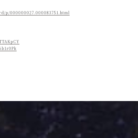
l/rd/p/000000027.000083751.html
rNTTAKpCY
R6b1r0Pk