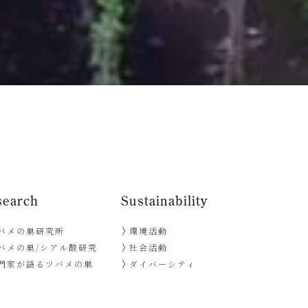
search
Sustainability
バメの巣研究所
環境活動
バメの巣/シアル酸研究
社会活動
門家が語るツバメの巣
ダイバーシティ