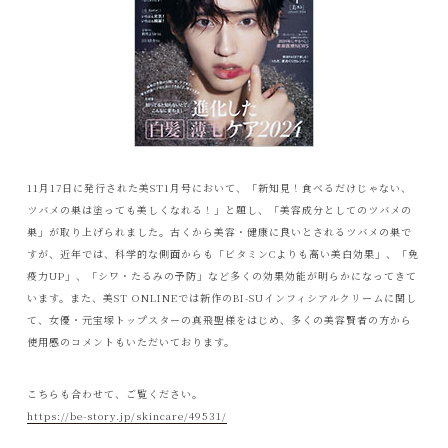
11月17日に発行された美ST1月号において、「新知見！食べるだけじゃない、
ツバメの巣は塗っても美しくなれる！」と題し、「美容成分としてのツバメの
巣」が取り上げられました。古くから美容・健康に良いとされるツバメの巣で
すが、近年では、科学的な側面からも「ビタミンCよりも高い美白効果」、「免
疫力UP」、「シワ・たるみの予防」など多くの効果効能が明らかになってきて
います。また、美ST ONLINEでは新作のBI-SUインフィシアルクリームに関し
て、女優・元宝塚トップスターの真飛聖様をはじめ、多くの美容賢者の方から
使用感のコメントもいただいております。
こちらも合わせて、ご覧ください。
https://be-story.jp/skincare/49531/