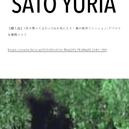
【購入品】3月の買ってよかった&お気に入り！春の新作ファッション/デパコス
＆韓国コスメ
https://youtu.be/a-qG5OIAUsA?si=NsaQFy7Ks88pSL2r&t=284