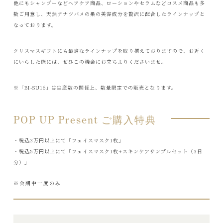
他にもシャンプーなどヘアケア商品、ローションやセラムなどコスメ商品も多
数ご用意し、天然アナツバメの巣の美容成分を贅沢に配合したラインナップと
なっております。
クリスマスギフトにも最適なラインナップを取り揃えておりますので、お近く
にいらした際には、ぜひこの機会にお立ちよりくださいませ。
※「BI-SU16」は生産数の関係上、数量限定での販売となります。
POP UP Present ご購入特典
・税込3万円以上にて「フェイスマスク1枚」
・税込5万円以上にて「フェイスマスク1枚+スキンケアサンプルセット（3日
分）」
※会期中一度のみ