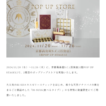
2024/11/20（水）〜11/26（火）に、京都髙島屋S.C.(百貨店)1階POP UP
STAGE12で、2度目のポップアップストアを実施いたします。
大人気のBI-SUエキスゼリースティックをはじめ、希少な天然アナツバメの巣を
まるごと瓶詰めした「BI-SU16(食べるタイプ）」※も特別に数量限定にてご用
意いたしました。