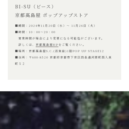
BI-SU（ビース）
京都髙島屋 ポップアップストア
■期間：2024年11月20日（水）～ 11月26日（火）
■時間：10：00〜20：00
営業時間が場合により変更になる可能性がございます。
詳しくは、
京都髙島屋HP
をご覧ください。
■場所：京都髙島屋S.C.(百貨店)1階POP UP STAGE12
■住所：〒600-8520 京都府京都市下京区四条通河原町西入真
町５２