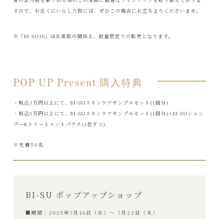
すので、お近くにいらした際には、ぜひこの機会にお立ちよりくださいませ。
※「BI-SU16」は生産数の関係上、数量限定での販売となります。
POP UP Present 購入特典
・税込3万円以上にて、BI-SUスキンケアサンプルセット(1回分)
・税込5万円以上にて、BI-SUスキンケアサンプルセット(1回分)+BI-SUシャン
プー&トリートメントパウチ(1包ずつ)
※先着50名
BI-SU ポップアップショップ
■期間：2025年7月16日（水）～ 7月22日（火）