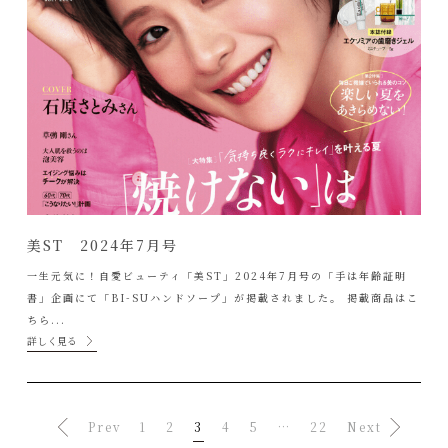
美ST 2024年7月号
一生元気に！自愛ビューティ「美ST」2024年7月号の「手は年齢証明
書」企画にて「BI-SUハンドソープ」が掲載されました。 掲載商品はこ
ちら...
詳しく見る
Prev
1
2
3
4
5
…
22
Next