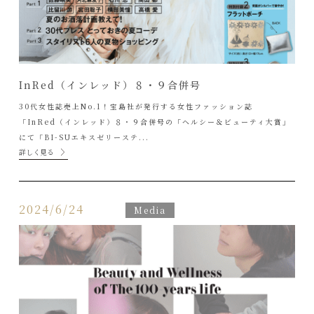
InRed（インレッド）８・９合併号
30代女性誌売上No.1！宝島社が発行する女性ファッション誌
「InRed（インレッド）８・９合併号の「ヘルシー＆ビューティ大賞」
にて「BI-SUエキスゼリーステ...
詳しく見る
2024/6/24
Media