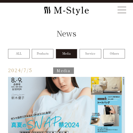
News
ALL
Products
Media
Service
Others
2024/7/5
Media