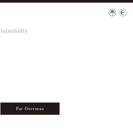
tainability
For Overseas