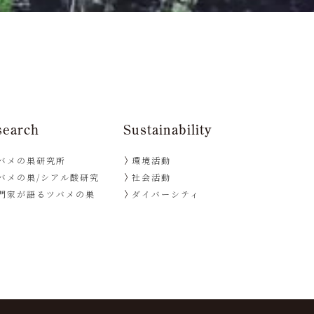
search
Sustainability
バメの巣研究所
環境活動
バメの巣/シアル酸研究
社会活動
門家が語るツバメの巣
ダイバーシティ