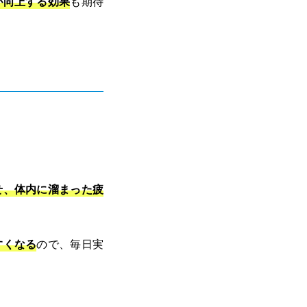
が向上する効果
も期待
せ、体内に溜まった疲
すくなる
ので、毎日実