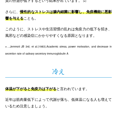
質の分泌が低下するという結果が出ています。
(※)
さらに、
慢性的なストレスは腸内細菌に影響し、免疫機能に悪影
響を与える
ことも。
このように、ストレスや生活習慣の乱れは免疫力の低下を招き、
風邪などの感染症にかかりやすくなる原因となります。
※…Jemmott JB 3rd, et al.(1983).Academic stress, power motivation, and decrease in
secretion rate of salivary secretory immunoglobulin A
冷え
体温が下がると免疫力は下がる
と言われています。
近年は筋肉量低下によって代謝が落ち、低体温になる人も増えて
いるため注意しましょう。