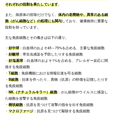
それぞれの役割を果たしています
。
また、病原体の排除だけでなく、
体内の老廃物や、異常のある細
胞（がん細胞など）の処理にも関与
しており、健康維持に重要な
役割を担っています。
主な免疫細胞とその働きは以下の通り。
・
好中球
：白血球のおよそ45～75%を占める、主要な免疫細胞
・
好酸球
：寄生虫感染を予防したりする免疫細胞
・
好塩基球
：白血球のおよそ1%を占める、アレルギー反応に関
係する免疫細胞
・
T細胞
：免疫機能における情報伝達を司る細胞
・
B細胞
：抗体を作ったり、異物（抗原）の特徴を記憶したりす
る免疫細胞
・
NK（ナチュラルキラー）細胞
：がん細胞やウイルスに感染し
た細胞を攻撃する免疫細胞
・
樹状細胞
：抗原を見つけて攻撃の指令を出す免疫細胞
・
マクロファージ
：抗原を見つけて駆除する免疫細胞