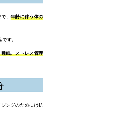
味で、
年齢に伴う体の
葉です。
、睡眠、ストレス管理
分
イジングのためには抗
。