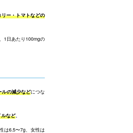
コリー・トマトなどの
1日あたり100mgの
ールの減少など
につな
イルなど
。
は6.5〜7g、女性は