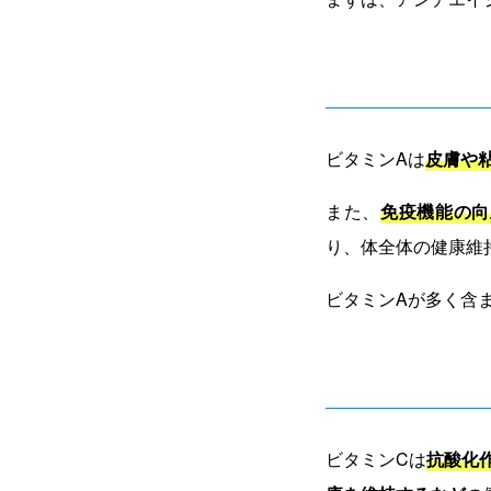
ビタミンAは
皮膚や
また、
免疫機能の向
り、体全体の健康維
ビタミンAが多く含
ビタミンCは
抗酸化