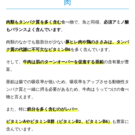
肉
肉類もタンパク質を多く含む
食べ物で、魚と同様、
必須アミノ酸
もバランスよく含んでいます
。
肉類のなかでも脂肪分が少ない
豚ヒレ肉や鶏のささみは、タンパ
ク質の代謝に不可欠なビタミンB6
を多く含んでいます。
そして、
牛肉は肌のターンオーバーを促進する亜鉛
の含有量が豊
富。
亜鉛は腸での吸収率が低いため、吸収率をアップさせる動物性タ
ンパク質と一緒に摂る必要があるため、牛肉はうってつけの食べ
物と言えます。
また、特に
鉄分を多く含むのがレバー
。
ビタミンAやビタミンB群（ビタミンB2、ビタミンB6）
も豊富に
含んでいます。