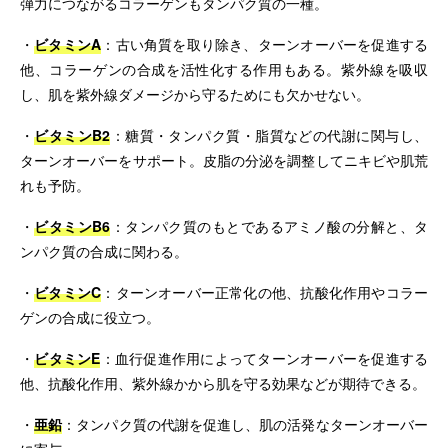
弾力につながるコラーゲンもタンパク質の一種。
・
ビタミンA
：古い角質を取り除き、ターンオーバーを促進する
他、コラーゲンの合成を活性化する作用もある。紫外線を吸収
し、肌を紫外線ダメージから守るためにも欠かせない。
・
ビタミンB2
：糖質・タンパク質・脂質などの代謝に関与し、
ターンオーバーをサポート。皮脂の分泌を調整してニキビや肌荒
れも予防。
・
ビタミンB6
：タンパク質のもとであるアミノ酸の分解と、タ
ンパク質の合成に関わる。
・
ビタミンC
：ターンオーバー正常化の他、抗酸化作用やコラー
ゲンの合成に役立つ。
・
ビタミンE
：血行促進作用によってターンオーバーを促進する
他、抗酸化作用、紫外線かから肌を守る効果などが期待できる。
・
亜鉛
：タンパク質の代謝を促進し、肌の活発なターンオーバー