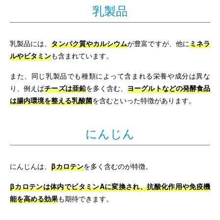
乳製品
乳製品には、
タンパク質やカルシウム
が豊富ですが、他に
ミネラ
ルやビタミン
も含まれています。
また、同じ乳製品でも種類によって含まれる栄養や成分は異な
り、例えば
チーズは亜鉛
を多く含む、
ヨーグルトなどの発酵食品
は腸内環境を整える乳酸菌
を含むといった特徴があります。
にんじん
にんじんは、
βカロテン
を多く含むのが特徴。
βカロテンは体内でビタミンAに変換され、抗酸化作用や免疫機
能を高める効果
も期待できます。