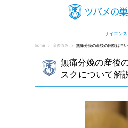
サイエンス
home
>
産後悩み
>
無痛分娩の産後の回復は早い
無痛分娩の産後
スクについて解