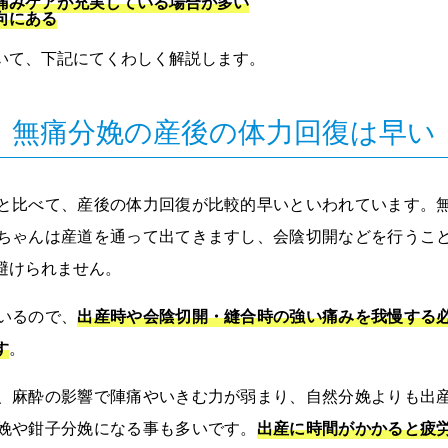
痛みケアが充実している場合が多い
向にある
いて、下記にてくわしく解説します。
無痛分娩の産後の体力回復は早い
と比べて、産後の体力回復が比較的早いといわれています。
ちゃんは産道を通って出てきますし、会陰切開などを行うこ
避けられません。
いるので、
出産時や会陰切開・縫合時の強い痛みを我慢する
す
。
、麻酔の影響で陣痛やいきむ力が弱まり、自然分娩よりも出
娩や鉗子分娩になる事も多いです。
出産に時間がかかると疲