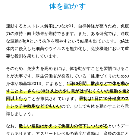
体を動かす
運動するとストレス解消につながり、自律神経が整うため、免疫
力の維持・向上効果が期待できます。また、ある研究では、適度
な運動がIgAという抗体を増やすという結果も出ています。IgAは
体内に侵入した細菌やウイルスを無力化し、免疫機能において重
要な役割を果たしています。
そのため、免疫力を高めるには、体を動かすことを習慣づけるこ
とが大事です。厚生労働省が発表している「健康づくりのための
身体活動基準2013」によると、
1日60分間、散歩などで体を動か
すことと、さらに30分以上の少し息がはずむくらいの運動を週2
回以上行う
ことが推奨されています。
最初は1日に10分程度のス
トレッチや散歩などでもいい
ので、少しでも体を動かすことを意
識しましょう。
なお、
激しい運動はかえって免疫力の低下につながる
というデー
タもあります。アスリートレベルの過度な運動は、産後の体にと