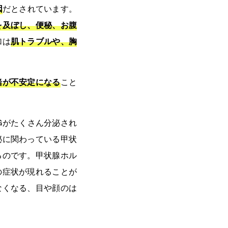
因
だとされています。
を及ぼし、便秘、お腹
加は
肌トラブルや、胸
緒が不安定になる
こと
Gがたくさん分泌され
泌に関わっている甲状
るのです。甲状腺ホル
の症状が現れることが
なくなる、目や顔のは