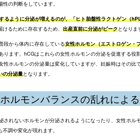
・陽性の判断をしています。
代するように分泌が増えるのが、「ヒト胎盤性ラクトゲン（hP
届けるために存在するため、
出産直前に分泌がピーク
となりま
普段から体内に存在している
女性ホルモン（エストロゲン・
あります。hCGはこれらの女性ホルモンの分泌を促進する役
女性ホルモンの分泌量は変化していますが、妊娠時はその比
いの分泌量
となります。
のホルモンバランスの乱れによる
泌されないホルモンが分泌されるようになったり、女性ホル
も不調や変化が現れます。