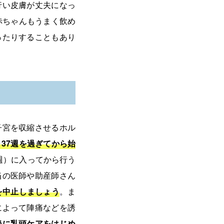
行い皮膚が丈夫になっ
赤ちゃんもうまく飲め
ったりすることもあり
子宮を収縮させるホル
～37週を過ぎてから始
8週）に入ってから行う
当の医師や助産師さん
を中止しましょう
。ま
によって陣痛などを誘
後に乳頭ケアをはじめ