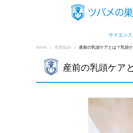
サイエンス
home
>
産前悩み
>
産前の乳頭ケアとは？乳頭
産前の乳頭ケア