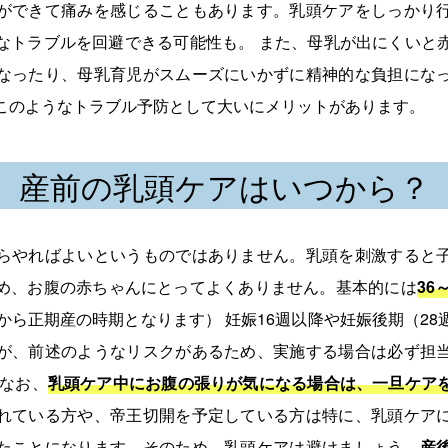
ができて痛みを感じることもあります。乳頭ケアをしっかり
なトラブルを回避できる可能性も。 また、母乳が出にくいと
なったり、母乳育児がスムーズにいかずに精神的な負担にな
このようなトラブル予防として大いにメリットがあります。
産前の乳頭ケアはいつから？
らやればよいというものではありません。乳頭を刺激すると
め、お腹の赤ちゃんにとってよくありません。基本的には
36
週から正期産の時期となります） 妊娠16週以降や妊娠後期（2
が、前述のようなリスクがあるため、実施する場合は必ず担
 なお、
乳頭ケア中にお腹の張りが気になる場合は、一旦ケア
れている方や、帝王切開を予定している方は特に、乳頭ケア
たことになります。そのため、乳頭ケアは避けましょう。
産