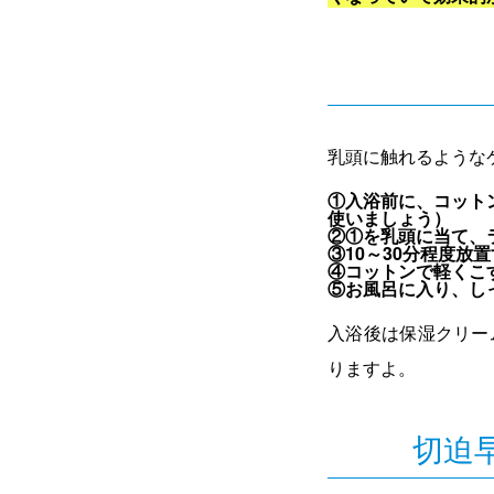
乳頭に触れるような
①入浴前に、コット
使いましょう）
②①を乳頭に当て、
③10～30分程度放
④コットンで軽くこ
⑤お風呂に入り、し
入浴後は保湿クリー
りますよ。
切迫