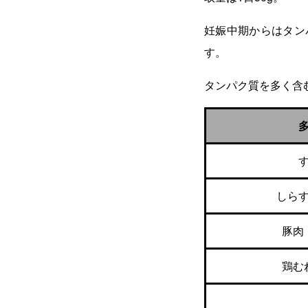
妊娠中期からはタン
す。
タンパク質を多く含
しら
豚肉
鶏む