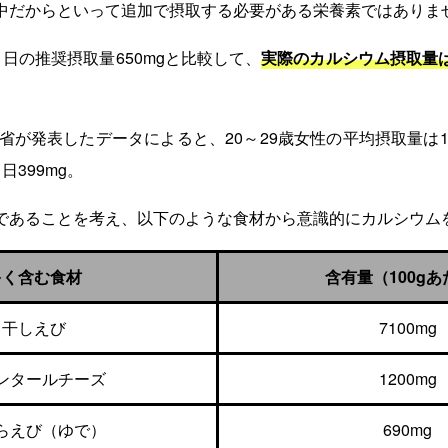
中だからといって追加で摂取する必要がある栄養素ではありま
日の推奨摂取量650mgと比較して、
実際のカルシウム摂取量
働省が発表したデータによると、20～29歳女性の平均摂取量は1日3
日399mg。
であることを考え、以下のような食材から意識的にカルシウム
多く含む食材
含有量（100g
干しえび
7100mg
ンタールチーズ
1200mg
らえび（ゆで）
690mg