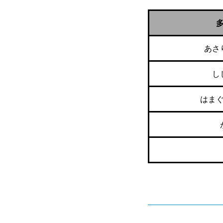
あさ
し
はま