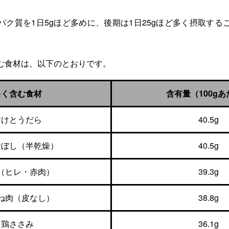
パク質を1日5gほど多めに、後期は1日25gほど多く摂取する
む食材は、以下のとおりです。
多く含む食材
含有量（100g
すけとうだら
40.5g
すぼし（半乾燥）
40.5g
（ヒレ・赤肉）
39.3g
ね肉（皮なし）
38.8g
鶏ささみ
36.1g