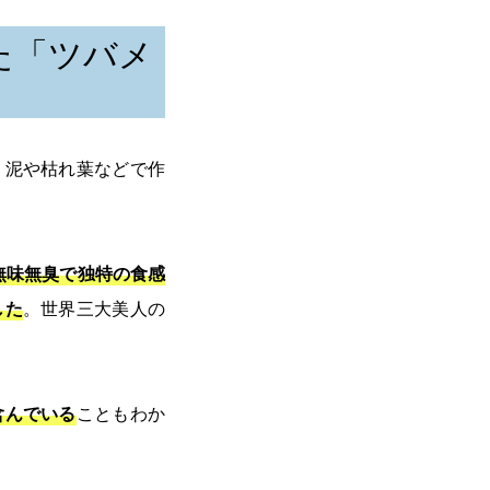
た「ツバメ
。泥や枯れ葉などで作
無味無臭で独特の食感
した
。世界三大美人の
含んでいる
こともわか