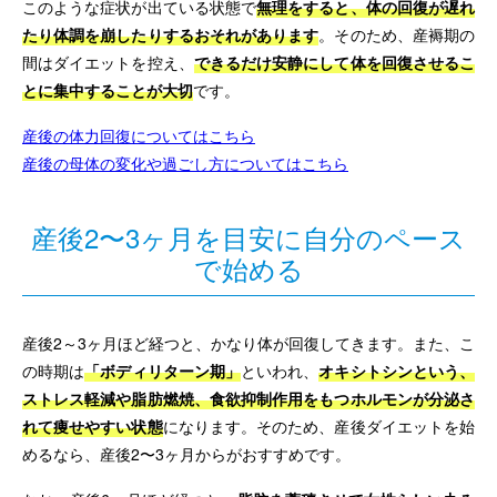
このような症状が出ている状態で
無理をすると、体の回復が遅れ
たり体調を崩したりするおそれがあります
。そのため、産褥期の
間はダイエットを控え、
できるだけ安静にして体を回復させるこ
とに集中することが大切
です。
産後の体力回復についてはこちら
産後の母体の変化や過ごし方についてはこちら
産後2〜3ヶ月を目安に自分のペース
で始める
産後2～3ヶ月ほど経つと、かなり体が回復してきます。また、こ
の時期は
「ボディリターン期」
といわれ、
オキシトシンという、
ストレス軽減や脂肪燃焼、食欲抑制作用をもつホルモンが分泌さ
れて痩せやすい状態
になります。そのため、産後ダイエットを始
めるなら、産後2〜3ヶ月からがおすすめです。